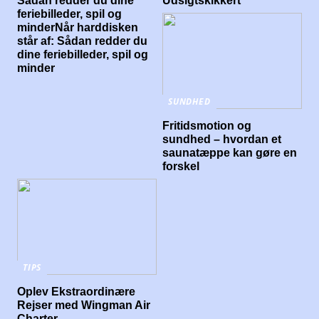
Sådan redder du dine
Udsigtskikkert
feriebilleder, spil og
minderNår harddisken
står af: Sådan redder du
dine feriebilleder, spil og
minder
SUNDHED
Fritidsmotion og
sundhed – hvordan et
saunatæppe kan gøre en
forskel
TIPS
Oplev Ekstraordinære
Rejser med Wingman Air
Charter