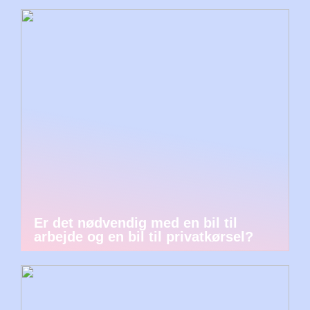
Er det nødvendig med en bil til
arbejde og en bil til privatkørsel?