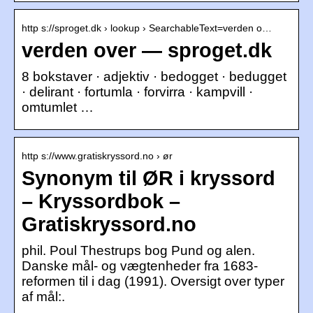
http s://sproget.dk › lookup › SearchableText=verden o…
verden over — sproget.dk
8 bokstaver · adjektiv · bedogget · bedugget
· delirant · fortumla · forvirra · kampvill ·
omtumlet …
http s://www.gratiskryssord.no › ør
Synonym til ØR i kryssord
– Kryssordbok –
Gratiskryssord.no
phil. Poul Thestrups bog Pund og alen.
Danske mål- og vægtenheder fra 1683-
reformen til i dag (1991). Oversigt over typer
af mål:.