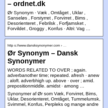
– ordnet.dk
Ør Synonym · Væk , Omtåget , Uklar ,
Sanseløs , Forstyrret , Forvirret , Bims ,
Desorienteret , Febrilsk , Forfjamsket ,
Forvildet , Groggy , Konfus · Altri: Vag …
http s://www.dansksynonymer.com › …
Ør Synonym – Dansk
Synonymer
WORDS RELATED TO OVER ; again.
adverbanother time; repeated. afresh · anew
; aloft. adverbhigh up. above · over ; amid.
prepositionmiddle. amidst · among …
Synonymer af Ør som Væk, Forvirret, Bims,
Uklar, Desorienteret, Omtåget, Tummelumsk,
Svimmel, Konfus, Perpleks og mange andre