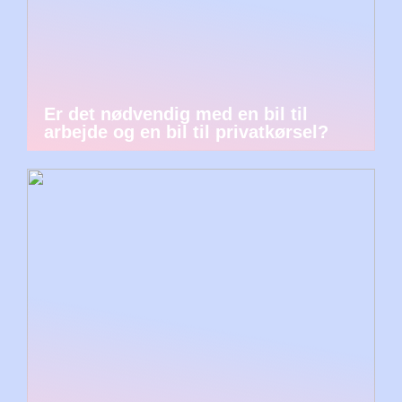
Er det nødvendig med en bil til
arbejde og en bil til privatkørsel?