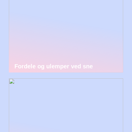
Fordele og ulemper ved sne