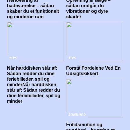
Renovering af
Opretning af fælge –
badeværelse – sådan
sådan undgår du
skaber du et funktionelt
vibrationer og dyre
og moderne rum
skader
TIPS
TIPS
Når harddisken står af:
Forstå Fordelene Ved En
Sådan redder du dine
Udsigtskikkert
feriebilleder, spil og
minderNår harddisken
står af: Sådan redder du
dine feriebilleder, spil og
minder
SUNDHED
Fritidsmotion og