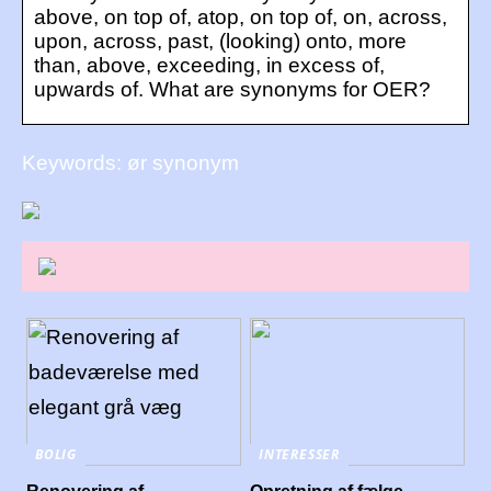
above, on top of, atop, on top of, on, across,
upon, across, past, (looking) onto, more
than, above, exceeding, in excess of,
upwards of. What are synonyms for OER?
Keywords: ør synonym
BOLIG
INTERESSER