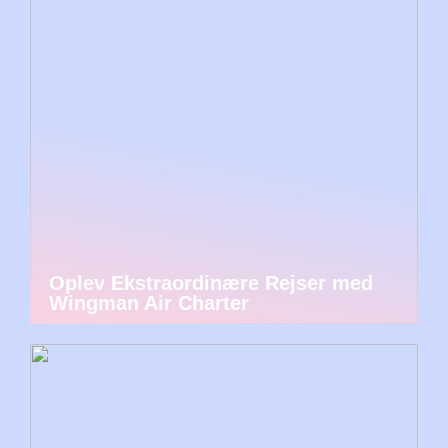
Oplev Ekstraordinære Rejser med
Wingman Air Charter