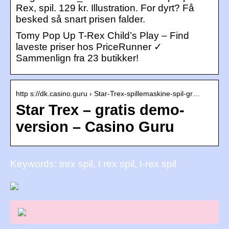
Rex, spil. 129 kr. Illustration. For dyrt? Få
besked så snart prisen falder.
Tomy Pop Up T-Rex Child’s Play – Find
laveste priser hos PriceRunner ✓
Sammenlign fra 23 butikker!
http s://dk.casino.guru › Star-Trex-spillemaskine-spil-gr…
Star Trex – gratis demo-
version – Casino Guru
Keywords: trex spil, t rex spil, t-rex spil