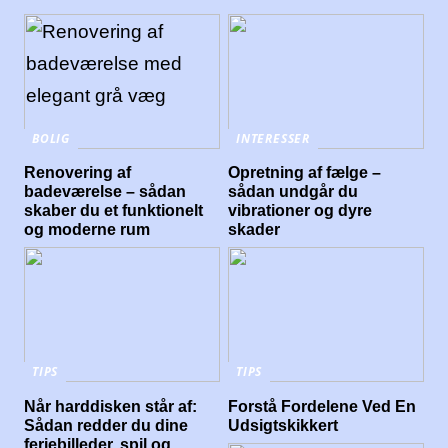
BOLIG
INTERESSER
Renovering af
Opretning af fælge –
badeværelse – sådan
sådan undgår du
skaber du et funktionelt
vibrationer og dyre
og moderne rum
skader
TIPS
TIPS
Når harddisken står af:
Forstå Fordelene Ved En
Sådan redder du dine
Udsigtskikkert
feriebilleder, spil og