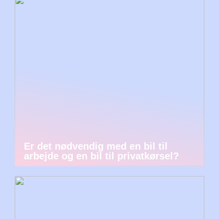
Er det nødvendig med en bil til
arbejde og en bil til privatkørsel?