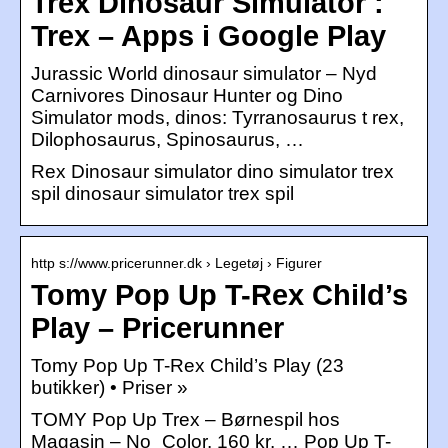
Trex Dinosaur Simulator :
Trex – Apps i Google Play
Jurassic World dinosaur simulator – Nyd
Carnivores Dinosaur Hunter og Dino
Simulator mods, dinos: Tyrranosaurus t rex,
Dilophosaurus, Spinosaurus, …
Rex Dinosaur simulator dino simulator trex
spil dinosaur simulator trex spil
http s://www.pricerunner.dk › Legetøj › Figurer
Tomy Pop Up T-Rex Child’s
Play – Pricerunner
Tomy Pop Up T-Rex Child’s Play (23
butikker) • Priser »
TOMY Pop Up Trex – Børnespil hos
Magasin – No_Color. 160 kr. … Pop Up T-