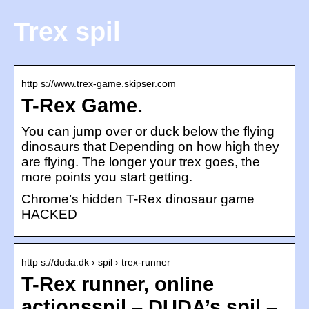
Trex spil
http s://www.trex-game.skipser.com
T-Rex Game.
You can jump over or duck below the flying
dinosaurs that Depending on how high they
are flying. The longer your trex goes, the
more points you start getting.
Chrome’s hidden T-Rex dinosaur game
HACKED
http s://duda.dk › spil › trex-runner
T-Rex runner, online
actionsspil – DUDA’s spil –