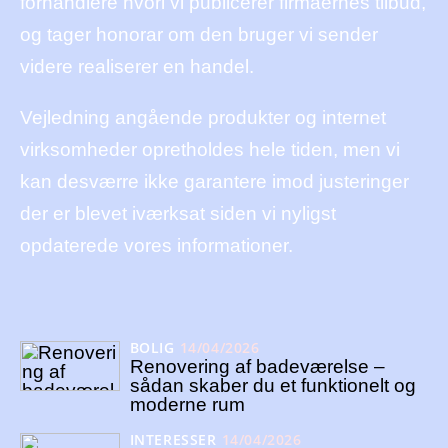
forhandlere hvori vi publicerer firmaernes tilbud,
og tager honorar om den bruger vi sender
videre realiserer en handel.
Vejledning angående produkter og internet
virksomheder opretholdes hele tiden, men vi
kan desværre ikke garantere imod justeringer
der er blevet iværksat siden vi nyligst
opdaterede vores informationer.
BOLIG
14/04/2026
Renovering af badeværelse –
sådan skaber du et funktionelt og
moderne rum
INTERESSER
14/04/2026