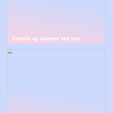
Fordele og ulemper ved sne