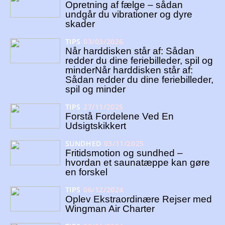
Opretning af fælge – sådan
undgår du vibrationer og dyre
skader
TIPS
03/03/2026
Når harddisken står af: Sådan
redder du dine feriebilleder, spil og
minderNår harddisken står af:
Sådan redder du dine feriebilleder,
spil og minder
TIPS
27/11/2025
Forstå Fordelene Ved En
Udsigtskikkert
SUNDHED
03/11/2025
Fritidsmotion og sundhed –
hvordan et saunatæppe kan gøre
en forskel
TIPS
06/12/2024
Oplev Ekstraordinære Rejser med
Wingman Air Charter