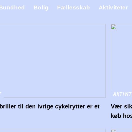
Sundhed
Bolig
Fællesskab
Aktiviteter
T
AKTIVI
riller til den ivrige cykelrytter er et
Vær sik
køb hos