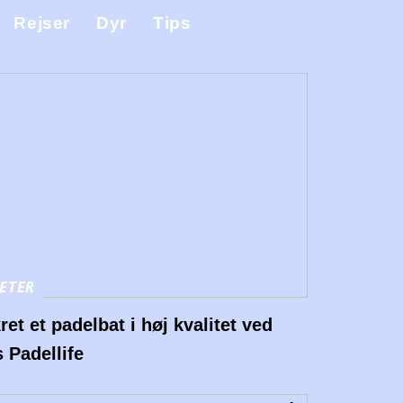
Rejser
Dyr
Tips
TETER
ret et padelbat i høj kvalitet ved
 Padellife