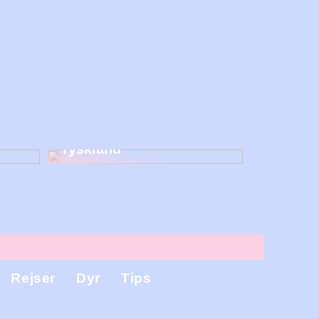
d
en
Find din næste bil i
Tyskland
Rejser
Dyr
Tips