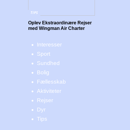
TIPS
Oplev Ekstraordinære Rejser
med Wingman Air Charter
Interesser
Sport
Sundhed
Bolig
Fællesskab
Aktiviteter
Rejser
Dyr
Tips