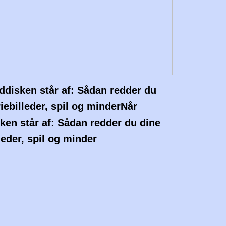
ddisken står af: Sådan redder du
riebilleder, spil og minderNår
ken står af: Sådan redder du dine
lleder, spil og minder