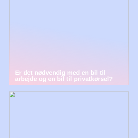
Er det nødvendig med en bil til
arbejde og en bil til privatkørsel?