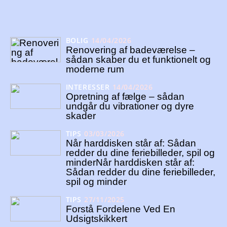
BOLIG
14/04/2026
Renovering af badeværelse –
sådan skaber du et funktionelt og
moderne rum
INTERESSER
14/04/2026
Opretning af fælge – sådan
undgår du vibrationer og dyre
skader
TIPS
03/03/2026
Når harddisken står af: Sådan
redder du dine feriebilleder, spil og
minderNår harddisken står af:
Sådan redder du dine feriebilleder,
spil og minder
TIPS
27/11/2025
Forstå Fordelene Ved En
Udsigtskikkert