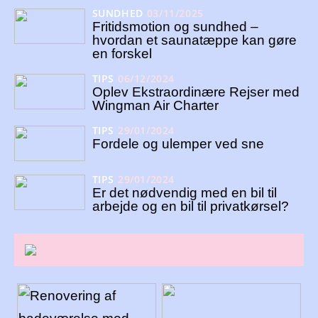
SUNDHED
03/11/2025
Fritidsmotion og sundhed –
hvordan et saunatæppe kan gøre
en forskel
TIPS
06/12/2024
Oplev Ekstraordinære Rejser med
Wingman Air Charter
TIPS
29/01/2024
Fordele og ulemper ved sne
TIPS
29/01/2024
Er det nødvendig med en bil til
arbejde og en bil til privatkørsel?