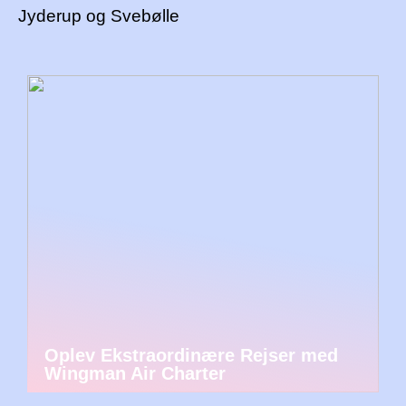
Jyderup og Svebølle
Oplev Ekstraordinære Rejser med
Wingman Air Charter